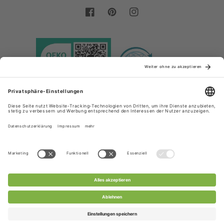
Facebook
Pinterest
Instagram
Land/Region
Sprache
Deutschland (EUR €)
Deutsch
Zahlungsmethoden
© 2026,
Chanty Lace Shop
Powered by Shopify