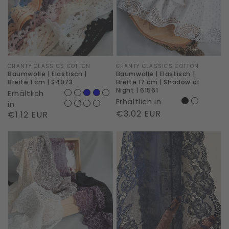
Breite
Breite
1
17
cm
cm
|
|
S4073
Shadow
Marke:
CHANTY CLASSICS COTTON
Marke:
CHANTY CLASSICS COTTON
Baumwolle | Elastisch |
Baumwolle | Elastisch |
of
Breite 1 cm | S4073
Breite 17 cm | Shadow of
Night | 61561
Erhältlich
Night
Erhältlich in
in
|
Normaler
€3.02 EUR
Normaler
€1.12 EUR
61561
Preis
Preis
Baumwolle
Baumwolle
|
|
Elastisch
Elastisch
|
|
Breite
Breite
17
24
cm
cm