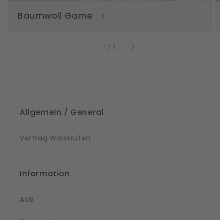
Baumwoll Garne
von
1
/
6
Allgemein / General
Vertrag Widerrufen
Information
AGB