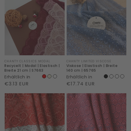
|
|
Modal
Elastisch
|
|
Elastisch
Breite
|
140
Breite
cm
21
|
cm
65765
Marke:
CHANTY CLASSICS MODAL
Marke:
CHANTY LIMITED VISCOSE
Recycelt | Modal | Elastisch |
Viskose | Elastisch | Breite
|
Breite 21 cm | S7663
140 cm | 65765
Erhältlich in
Erhältlich in
S7663
Normaler
€3.13 EUR
Normaler
€17.74 EUR
Preis
Preis
Viskose
Viskose
|
|
Elastisch
Elastisch
|
|
Breite
Breite