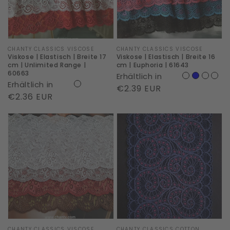
17
16
cm
cm
|
|
Unlimited
Euphoria
Marke:
CHANTY CLASSICS VISCOSE
Marke:
CHANTY CLASSICS VISCOSE
Viskose | Elastisch | Breite 17
Viskose | Elastisch | Breite 16
Range
|
cm | Unlimited Range |
cm | Euphoria | 61643
60663
Erhältlich in
|
61643
Erhältlich in
Normaler
€2.39 EUR
60663
Normaler
€2.36 EUR
Preis
Preis
Viskose
Baumwolle
|
|
Elastisch
Elastisch
|
|
Breite
Breite
16
17
cm
cm
|
|
CHANTY CLASSICS VISCOSE
CHANTY CLASSICS COTTON