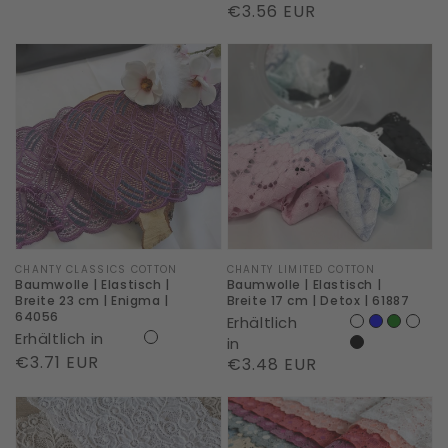
Normaler
€3.56 EUR
Preis
Baumwolle
Baumwolle
|
|
Elastisch
Elastisch
|
|
Breite
Breite
23
17
cm
cm
|
|
Enigma
Detox
Marke:
CHANTY CLASSICS COTTON
Marke:
CHANTY LIMITED COTTON
Baumwolle | Elastisch |
Baumwolle | Elastisch |
|
|
Breite 23 cm | Enigma |
Breite 17 cm | Detox | 61887
64056
Erhältlich
64056
61887
Erhältlich in
in
Normaler
€3.71 EUR
Normaler
€3.48 EUR
Preis
Preis
Recycelt
Viskose
Polyamid
|