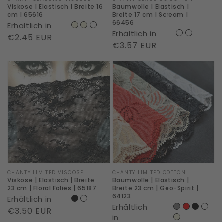
65616
Scream
Marke:
Marke:
Viskose | Elastisch | Breite 16
Baumwolle | Elastisch |
|
cm | 65616
Breite 17 cm | Scream |
66456
Erhältlich in
66456
Erhältlich in
Normaler
€2.45 EUR
Normaler
€3.57 EUR
Preis
Preis
Viskose
Baumwolle
|
|
Elastisch
Elastisch
|
|
Breite
Breite
23
23
cm
cm
|
|
Floral
Geo-
Marke:
CHANTY LIMITED VISCOSE
Marke:
CHANTY LIMITED COTTON
Viskose | Elastisch | Breite
Baumwolle | Elastisch |
Folies
Spirit
23 cm | Floral Folies | 65187
Breite 23 cm | Geo-Spirit |
64123
Erhältlich in
|
|
Erhältlich
Normaler
€3.50 EUR
65187
64123
in
Preis