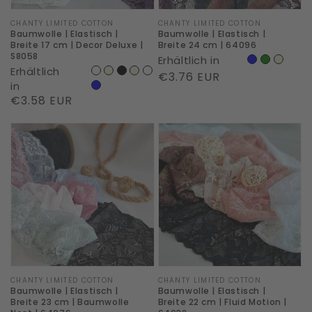
|
|
Decor
64096
Marke:
CHANTY LIMITED COTTON
Marke:
CHANTY LIMITED COTTON
Baumwolle | Elastisch |
Baumwolle | Elastisch |
Deluxe
Breite 17 cm | Decor Deluxe |
Breite 24 cm | 64096
S8058
Erhältlich in
|
Erhältlich
Normaler
€3.76 EUR
S8058
in
Preis
Normaler
€3.58 EUR
Preis
Baumwolle
Baumwolle
|
|
Elastisch
Elastisch
|
|
Breite
Breite
23
22
cm
cm
|
|
Baumwolle
Fluid
Marke:
CHANTY LIMITED COTTON
Marke:
CHANTY LIMITED COTTON
Baumwolle | Elastisch |
Baumwolle | Elastisch |
Nest
Motion
Breite 23 cm | Baumwolle
Breite 22 cm | Fluid Motion |