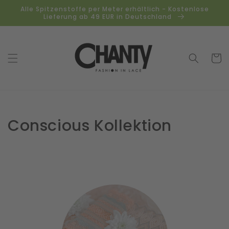
Direkt
Alle Spitzenstoffe per Meter erhältlich - Kostenlose
zum
Lieferung ab 49 EUR in Deutschland
Inhalt
Warenko
Kollektion:
Conscious Kollektion