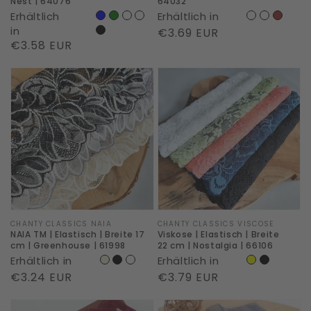
Nest | 64076
64032
|
|
Erhältlich
Erhältlich in
64076
64032
in
Normaler
€3.69 EUR
Normaler
€3.58 EUR
Preis
Preis
NAIA
Viskose
TM
|
|
Elastisch
Elastisch
|
|
Breite
Breite
22
17
cm
cm
|
|
Nostalgia
Marke:
CHANTY CLASSICS NAIA
Marke:
CHANTY CLASSICS VISCOSE
NAIA TM | Elastisch | Breite 17
Viskose | Elastisch | Breite
Greenhouse
|
cm | Greenhouse | 61998
22 cm | Nostalgia | 66106
Erhältlich in
Erhältlich in
|
66106
Normaler
€3.24 EUR
Normaler
€3.79 EUR
61998
Preis
Preis
Recycelt
Viskose