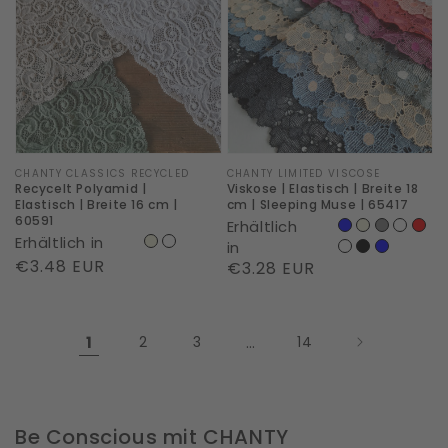
|
Elastisch
Elastisch
|
|
Breite
Breite
18
16
cm
cm
|
|
Sleeping
Marke:
CHANTY CLASSICS RECYCLED
Marke:
CHANTY LIMITED VISCOSE
Recycelt Polyamid |
Viskose | Elastisch | Breite 18
60591
Muse
Elastisch | Breite 16 cm |
cm | Sleeping Muse | 65417
60591
Erhältlich
|
Erhältlich in
in
65417
Normaler
€3.48 EUR
Normaler
€3.28 EUR
Preis
Preis
1
2
3
…
14
Be Conscious mit CHANTY